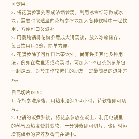
可饮用。
2. 将花旗参事先煮成浓缩参汤，利用冰盒结冻做成冰
块，需要时取适量的花旗参冰块加入各种饮料中一起饮
用，方便可口又滋补。
3. 用慢炖锅将花旗参煮成大锅汤後，放入冰箱储存，
每日饮用1~2碗，简单方便。
4. 花旗参除了可作日常茶饮外，尚有许多其他多种用
法，例如在煮鱼汤或鸡汤时，可加入1~2包茶旗参茶包
一起炖煮，对於工作较繁忙的朋友，是最简易的进补方
式。
自己切片DIY：
1. 花旗参洗净後，用热水浸泡3~4小时，待软後即可切
片。
2. 电锅的饭煮熟後，将花旗参放在饭上，利用电锅里
的蒸气及热度使其变软，十分钟後即可切片，也同时添
增花旗参的营养及香气在饭中。