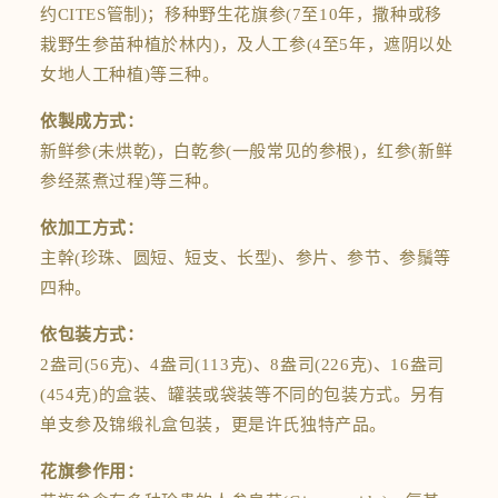
约CITES管制)；移种野生
花旗参
(7至10年，撒种或移
栽野生参苗种植於林内)，及人工参(4至5年，遮阴以处
女地人工种植)等三种。
依製成方式：
新鲜参(未烘乾)，白乾参(一般常见的参根)，红参(新鲜
参经蒸煮过程)等三种。
依加工方式：
主幹(珍珠、圆短、短支、长型)、参片、参节、参鬚等
四种。
依包装方式：
2盎司(56克)、4盎司(113克)、8盎司(226克)、16盎司
(454克)的盒装、罐装或袋装等不同的包装方式。另有
单支参及锦缎礼盒包装，更是许氏独特产品。
花旗参作用：