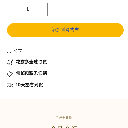
减
增
少
加
【许
【许
添加到购物车
氏
氏
全
全
球
球
分享
购】
购】
花旗参全球订货
花
花
旗
旗
包邮包税无低销
参
参
10天左右到货
圆
圆
短
短
小
小
二
二
号
号
许氏全球购
8
8