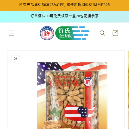
所有产品满$150享25%OFF, 需使用折扣码SUMMER25
跳到内容
订单满$200可免费领取一盒20包花旗参茶
购
物
车
跳至产品
信息