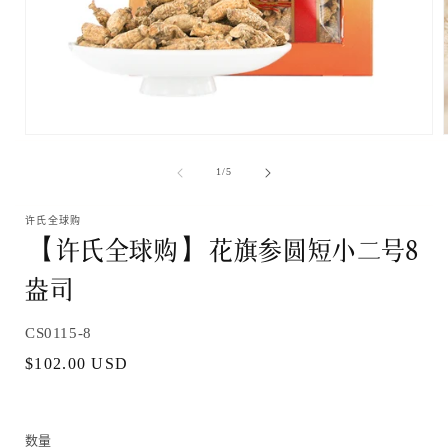
在
模
/
1
/
5
态
窗
口
许氏全球购
【许氏全球购】花旗参圆短小二号8
中
打
盎司
开
媒
体
SKU:
文
CS0115-8
件
常
$102.00 USD
1
规
价
格
数量