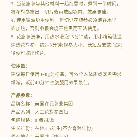
3. 当花旗参与其他材料一起炖煮时，煮到一半时间，
将花旗参拿出，切片後再放回锅内，效果更佳。
4. 使用微波炉更便利，但切记花旗参必须泡在水里一
齐加热，否则参根会烧干焦黑而无法使用。
5. 花旗参洗净，用热水浸泡15分钟後，用小烤箱低温
烤热花旗参，约2~3分钟(视参大小、长短及支数而定)
後便可取出切片。
使用量：
建议每日使用4~8g为标準，可依个人体质或烹煮需求
增减，饭前40分钟空腹服用效果最佳。
产品参数：
品牌名称：美国许氏参业集团
产品系列：人工花旗参圆短
包装规格：8 盎司/盒
生长年份：在地3-5年生(不含育种年份)