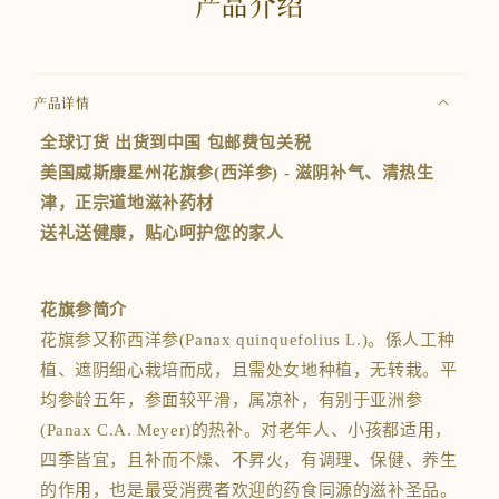
产品介绍
盎
盎
司
司
的
的
数
数
产品详情
量
量
全球订货 出货到中国 包邮费包关税
美国威斯康星州花旗参(西洋参) - 滋阴补气、清热生
津，正宗道地滋补药材
送礼送健康，贴心呵护您的家人
花旗参简介
花旗参又称西洋参(Panax quinquefolius L.)。係人工种
植、遮阴细心栽培而成，且需处女地种植，无转栽。平
均参龄五年，参面较平滑，属凉补，有别于亚洲参
(Panax C.A. Meyer)的热补。对老年人、小孩都适用，
四季皆宜，且补而不燥、不昇火，有调理、保健、养生
的作用，也是最受消费者欢迎的药食同源的滋补圣品。