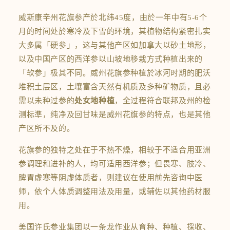
威斯康辛州花旗参产於北纬45度，由於一年中有5-6个
月的时间处於寒冷及下雪的环境，其植物结构紧密扎实
大多属「硬参」，这与其他产区如加拿大以砂土地形，
以及中国产区的西洋参以山坡地移栽方式种植出来的
「软参」极其不同。威州花旗参种植於冰河时期的肥沃
堆积土层区，土壤富含天然有机质及多种矿物质，且必
需以未种过参的
处女地种植
，全过程符合联邦及州的检
测标準，纯净及回甘味是威州花旗参的特点，也是其他
产区所不及的。
花旗参的独特之处在于不热不燥，相较于不适合用亚洲
参调理和进补的人，均可适用西洋参；但畏寒、肢冷、
脾胃虚寒等阴虚体质者，则建议在使用前先咨询中医
师，依个人体质调整用法及用量，或辅佐以其他药材服
用。
美国许氏参业集团以一条龙作业从育种、种植、採收、