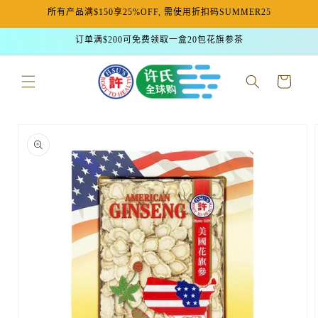
所有产品满$150享25%OFF, 需使用折扣码SUMMER25
跳到内容
订单满$200可免费领取一盒20包花旗参茶
购
物
车
跳至产品
信息