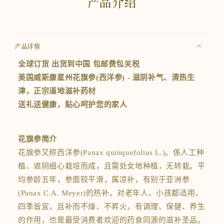
产品介绍
盎
盎
司
司
的
的
数
数
产品详情
量
量
全球订货 出货到中国 包邮费包关税
美国威斯康星州花旗参(西洋参) - 滋阴补气、清热生
津，正宗道地滋补药材
送礼送健康，贴心呵护您的家人
花旗参简介
花旗参又称西洋参(Panax quinquefolius L.)。係人工种
植、遮阴细心栽培而成，且需处女地种植，无转栽。平
均参龄五年，参面较平滑，属凉补，有别于亚洲参
(Panax C.A. Meyer)的热补。对老年人、小孩都适用，
四季皆宜，且补而不燥、不昇火，有调理、保健、养生
的作用，也是最受消费者欢迎的药食同源的滋补圣品。