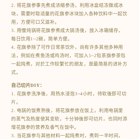
2. 将花旗参事先煮成浓缩参汤，利用冰盒结冻做成冰
块，需要时取适量的花旗参冰块加入各种饮料中一起饮
用，方便可口又滋补。
3. 用慢炖锅将花旗参煮成大锅汤後，放入冰箱储存，
每日饮用1~2碗，简单方便。
4. 花旗参除了可作日常茶饮外，尚有许多其他多种用
法，例如在煮鱼汤或鸡汤时，可加入1~2包茶旗参茶包
一起炖煮，对於工作较繁忙的朋友，是最简易的进补方
式。
自己切片DIY：
1. 花旗参洗净後，用热水浸泡3~4小时，待软後即可切
片。
2. 电锅的饭煮熟後，将花旗参放在饭上，利用电锅里
的蒸气及热度使其变软，十分钟後即可切片，也同时添
增花旗参的营养及香气在饭中。
3. 当花旗参与其他材料一起炖煮时，煮到一半时间，