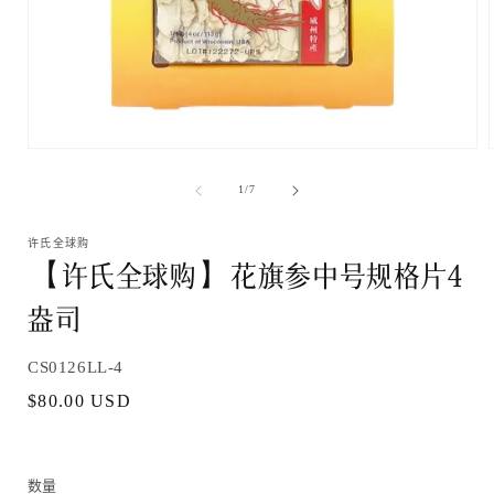
在
模
/
1
/
7
态
窗
口
许氏全球购
【许氏全球购】花旗参中号规格片4
中
打
盎司
开
媒
体
SKU:
文
CS0126LL-4
件
常
$80.00 USD
1
规
价
格
数量