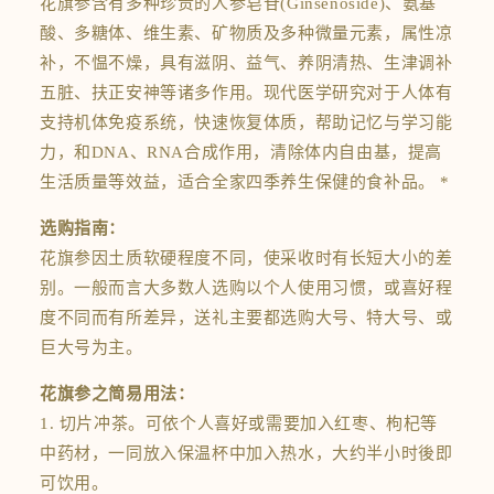
花旗参含有多种珍贵的人参皂苷(Ginsenoside)、氨基
酸、多糖体、维生素、矿物质及多种微量元素，属性凉
补，不愠不燥，具有滋阴、益气、养阴清热、生津调补
五脏、扶正安神等诸多作用。现代医学研究对于人体有
支持机体免疫系统，快速恢复体质，帮助记忆与学习能
力，和DNA、RNA合成作用，清除体内自由基，提高
生活质量等效益，适合全家四季养生保健的食补品。 *
选购指南：
花旗参因土质软硬程度不同，使采收时有长短大小的差
别。一般而言大多数人选购以个人使用习惯，或喜好程
度不同而有所差异，送礼主要都选购大号、特大号、或
巨大号为主。
花旗参之简易用法：
1. 切片冲茶。可依个人喜好或需要加入红枣、枸杞等
中药材，一同放入保温杯中加入热水，大约半小时後即
可饮用。