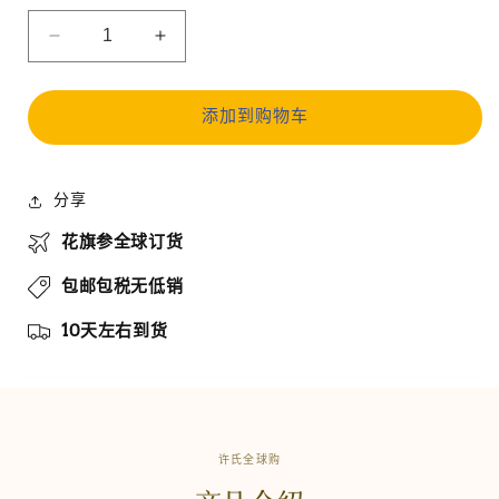
减
增
少
加
【许
【许
添加到购物车
氏
氏
全
全
球
球
分享
购】
购】
花旗参全球订货
花
花
旗
旗
包邮包税无低销
参
参
10天左右到货
中
中
号
号
规
规
格
格
片
片
许氏全球购
4
4