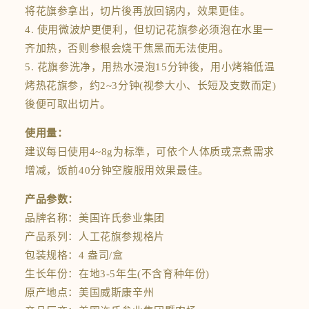
将花旗参拿出，切片後再放回锅内，效果更佳。
4. 使用微波炉更便利，但切记花旗参必须泡在水里一
齐加热，否则参根会烧干焦黑而无法使用。
5. 花旗参洗净，用热水浸泡15分钟後，用小烤箱低温
烤热花旗参，约2~3分钟(视参大小、长短及支数而定)
後便可取出切片。
使用量：
建议每日使用4~8g为标準，可依个人体质或烹煮需求
增减，饭前40分钟空腹服用效果最佳。
产品参数：
品牌名称：美国许氏参业集团
产品系列：人工花旗参规格片
包装规格：4 盎司/盒
生长年份：在地3-5年生(不含育种年份)
原产地点：美国威斯康辛州