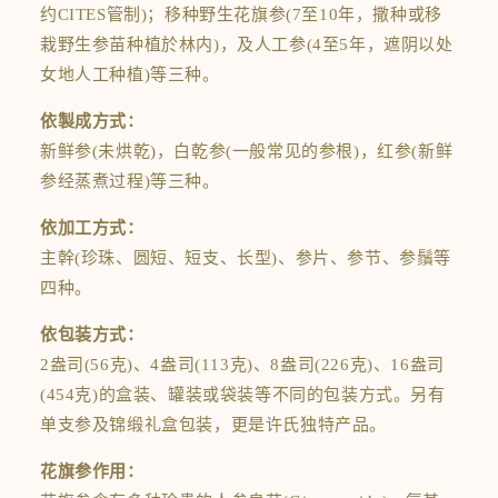
约CITES管制)；移种野生
花旗参
(7至10年，撒种或移
栽野生参苗种植於林内)，及人工参(4至5年，遮阴以处
女地人工种植)等三种。
依製成方式：
新鲜参(未烘乾)，白乾参(一般常见的参根)，红参(新鲜
参经蒸煮过程)等三种。
依加工方式：
主幹(珍珠、圆短、短支、长型)、参片、参节、参鬚等
四种。
依包装方式：
2盎司(56克)、4盎司(113克)、8盎司(226克)、16盎司
(454克)的盒装、罐装或袋装等不同的包装方式。另有
单支参及锦缎礼盒包装，更是许氏独特产品。
花旗参作用：