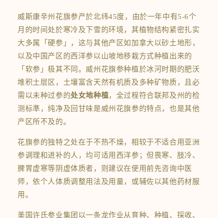
威斯康辛州花旗参产於北纬45度，由於一年中有5-6个
月的时间处於寒冷及下雪的环境，其植物结构紧密扎实
大多属「硬参」，这与其他产区如加拿大以砂土地形，
以及中国产区的西洋参以山坡地移栽方式种植出来的
「软参」极其不同。威州花旗参种植於冰河时期的肥沃
堆积土层区，土壤富含天然有机质及多种矿物质，且必
需以未种过参的
处女地种植
，全过程符合联邦及州的检
测标準，纯净及回甘味是威州花旗参的特点，也是其他
产区所不及的。
花旗参的独特之处在于不热不燥，相较于不适合用亚洲
参调理和进补的人，均可适用西洋参；但畏寒、肢冷、
脾胃虚寒等阴虚体质者，则建议在使用前先咨询中医
师，依个人体质调整用法及用量，或辅佐以其他药材服
用。
美国许氏参业集团以一条龙作业从育种、种植、採收、